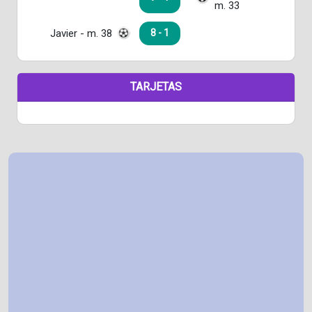
m. 33
Javier - m. 38
8 - 1
TARJETAS