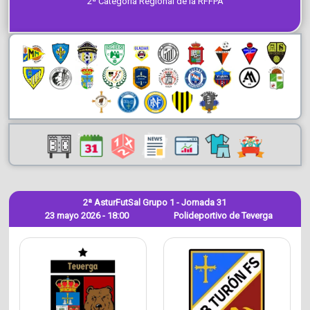
2ª Categoría Regional de la RFFPA
2ª AsturFutSal Grupo 1 - Jornada 31
23 mayo 2026 - 18:00
Polideportivo de Teverga