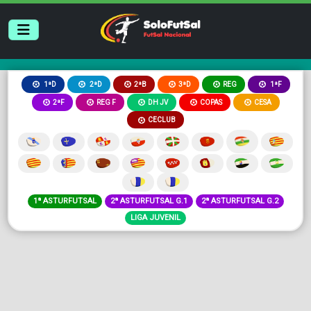
2ªB
3ªD
REG
1ªD
2ªD
1ªF
2ªF
REG F
DH JV
COPAS
CESA
CECLUB
1ª ASTURFUTSAL
2ª ASTURFUTSAL G.1
2ª ASTURFUTSAL G.2
LIGA JUVENIL