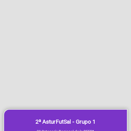
2ª AsturFutSal - Grupo 1