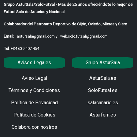
Grupo AsturSala/SoloFutSal - Más de 25 años ofreciéndote lo mejor del
Fútbol Sala de Asturias y Nacional
Colaborador del Patronato Deportivo de Gijón, Oviedo, Mieres y Siero
Email
:
astursala@gmail.com y
web.solo.futsal@gmail.com
Tel
: +34 639 407 454
Avisos Legales
Grupo AsturSala
Aviso Legal
AsturSala.es
Términos y Condiciones
SoloFutsal.es
Política de Privacidad
salacanario.es
Política de Cookies
Asturfem.es
Colabora con nostros