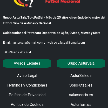
Grupo AsturSala/SoloFutSal - Más de 25 años ofreciéndote lo mejor del
Fútbol Sala de Asturias y Nacional
Colaborador del Patronato Deportivo de Gijón, Oviedo, Mieres y Siero
Email
:
astursala@gmail.com y
web.solo.futsal@gmail.com
Tel
: +34 639 407 454
Avisos Legales
Grupo AsturSala
Aviso Legal
AsturSala.es
Términos y Condiciones
SoloFutsal.es
Política de Privacidad
salacanario.es
Política de Cookies
Asturfem.es