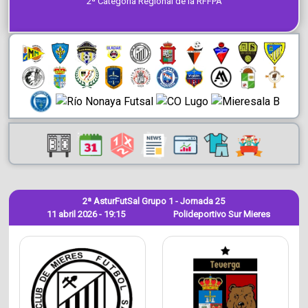
2ª Categoría Regional de la RFFPA
2ª AsturFutSal Grupo 1 - Jornada 25
11 abril 2026 - 19:15
Polideportivo Sur Mieres