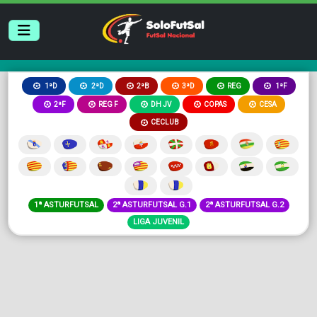
2ªB
3ªD
REG
1ªD
2ªD
1ªF
2ªF
REG F
DH JV
COPAS
CESA
CECLUB
1ª ASTURFUTSAL
2ª ASTURFUTSAL G.1
2ª ASTURFUTSAL G.2
LIGA JUVENIL