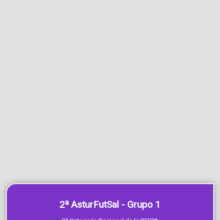
2ª AsturFutSal - Grupo 1