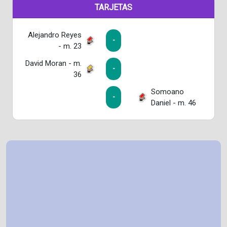
TARJETAS
Alejandro Reyes
-
- m. 23
David Moran - m.
-
36
Somoano
-
Daniel - m. 46