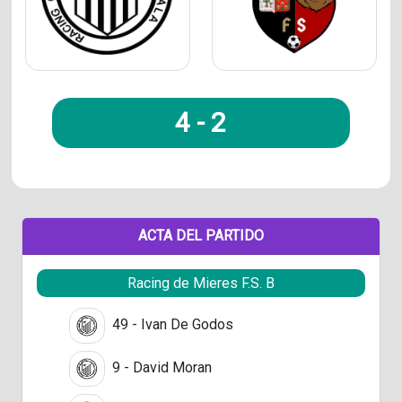
4
-
2
ACTA DEL PARTIDO
Racing de Mieres F.S. B
49 - Ivan De Godos
9 - David Moran