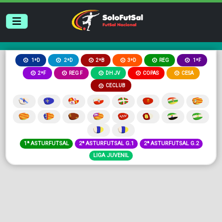
2ªB
3ªD
REG
1ªD
2ªD
1ªF
2ªF
REG F
DH JV
COPAS
CESA
CECLUB
1ª ASTURFUTSAL
2ª ASTURFUTSAL G.1
2ª ASTURFUTSAL G.2
LIGA JUVENIL