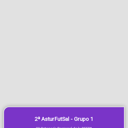
2ª AsturFutSal - Grupo 1