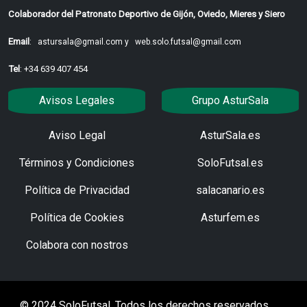
Colaborador del Patronato Deportivo de Gijón, Oviedo, Mieres y Siero
Email
:
astursala@gmail.com y
web.solo.futsal@gmail.com
Tel
: +34 639 407 454
Avisos Legales
Grupo AsturSala
Aviso Legal
AsturSala.es
Términos y Condiciones
SoloFutsal.es
Política de Privacidad
salacanario.es
Política de Cookies
Asturfem.es
Colabora con nostros
© 2024 SoloFutsal. Todos los derechos reservados.