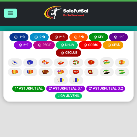
2ªB
3ªD
REG
1ªD
2ªD
1ªF
2ªF
REG F
DH JV
COPAS
CESA
CECLUB
1ª ASTURFUTSAL
2ª ASTURFUTSAL G.1
2ª ASTURFUTSAL G.2
LIGA JUVENIL