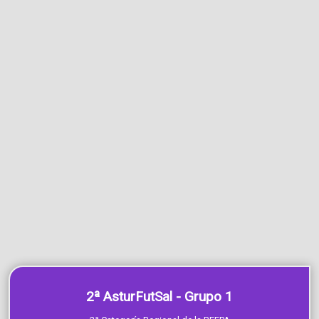
2ª AsturFutSal - Grupo 1