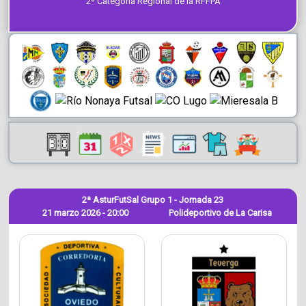
2ª Categoría Regional de la RFFPA
2ª AsturFutSal Grupo 1 - Jornada 23
21 marzo 2026 - 20:00
Polideportivo de La Carisa