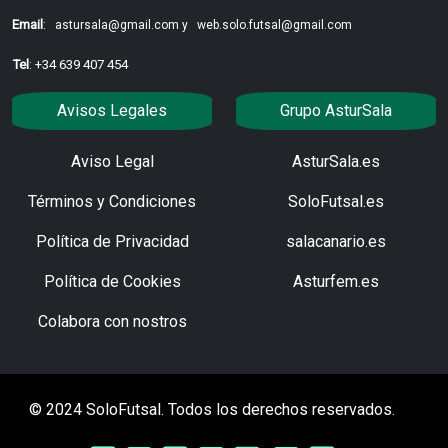
Email
:
astursala@gmail.com y
web.solo.futsal@gmail.com
Tel
: +34 639 407 454
Avisos Legales
Grupo AsturSala
Aviso Legal
AsturSala.es
Términos y Condiciones
SoloFutsal.es
Política de Privacidad
salacanario.es
Política de Cookies
Asturfem.es
Colabora con nostros
© 2024 SoloFutsal. Todos los derechos reservados.