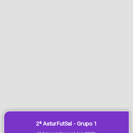
2ª AsturFutSal - Grupo 1