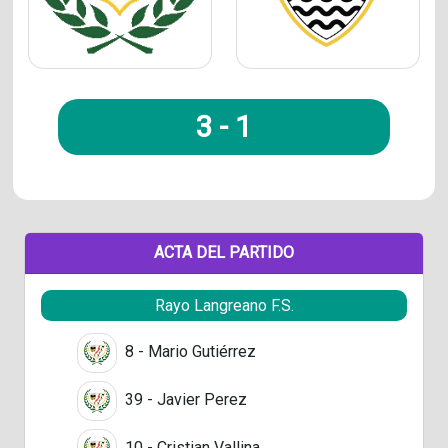
3
-
1
ACTA DEL PARTIDO
Rayo Langreano F.S.
8 - Mario Gutiérrez
39 - Javier Perez
10 - Cristian Vallina