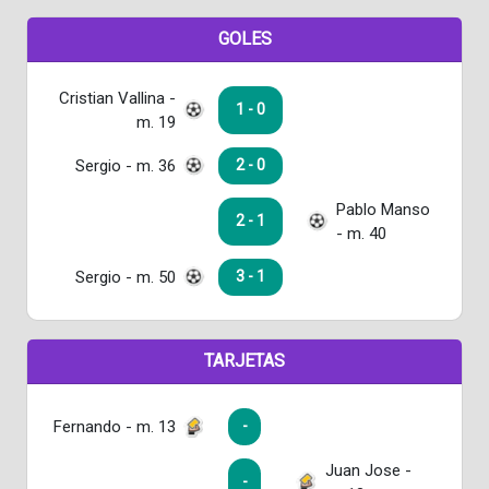
GOLES
Cristian Vallina -
1 - 0
m. 19
Sergio - m. 36
2 - 0
Pablo Manso
2 - 1
- m. 40
Sergio - m. 50
3 - 1
TARJETAS
Fernando - m. 13
-
Juan Jose -
-