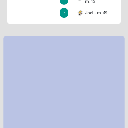
m. 13
Joel - m. 49
-