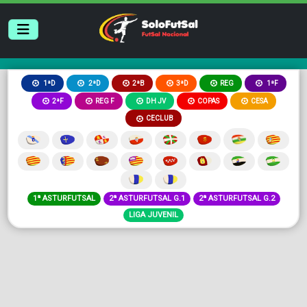
2ªB
3ªD
REG
1ªD
2ªD
1ªF
2ªF
REG F
DH JV
COPAS
CESA
CECLUB
1ª ASTURFUTSAL
2ª ASTURFUTSAL G.1
2ª ASTURFUTSAL G.2
LIGA JUVENIL