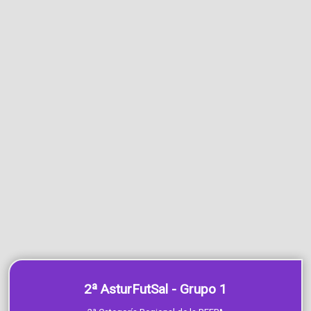
2ª AsturFutSal - Grupo 1