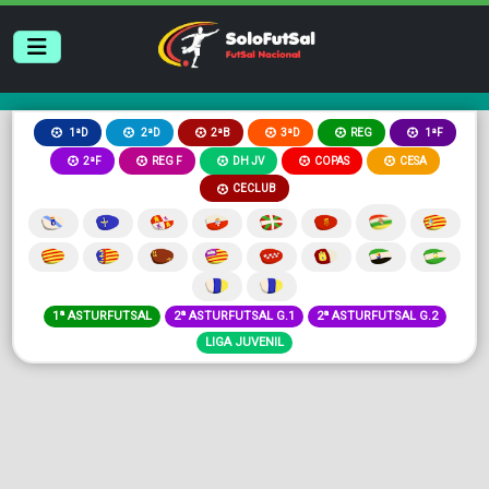
2ªB
3ªD
REG
1ªD
2ªD
1ªF
2ªF
REG F
DH JV
COPAS
CESA
CECLUB
1ª ASTURFUTSAL
2ª ASTURFUTSAL G.1
2ª ASTURFUTSAL G.2
LIGA JUVENIL