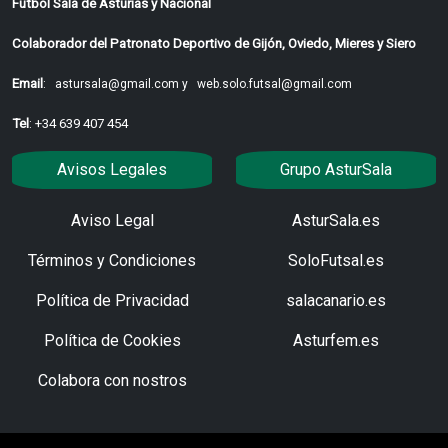
Fútbol Sala de Asturias y Nacional
Colaborador del Patronato Deportivo de Gijón, Oviedo, Mieres y Siero
Email
:
astursala@gmail.com y
web.solo.futsal@gmail.com
Tel
: +34 639 407 454
Avisos Legales
Grupo AsturSala
Aviso Legal
AsturSala.es
Términos y Condiciones
SoloFutsal.es
Política de Privacidad
salacanario.es
Política de Cookies
Asturfem.es
Colabora con nostros