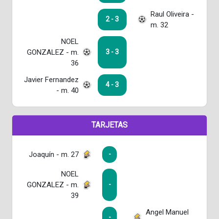
Raul Oliveira -
2 - 3
m. 32
NOEL
GONZALEZ - m.
3 - 3
36
Javier Fernandez
4 - 3
- m. 40
TARJETAS
Joaquín - m. 27
-
NOEL
GONZALEZ - m.
-
39
Angel Manuel
-