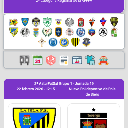
2ª Categoría Regional de la RFFPA
2ª AsturFutSal Grupo 1 - Jornada 19
22 febrero 2026 - 12:15
Nuevo Polideportivo de Pola
de Siero