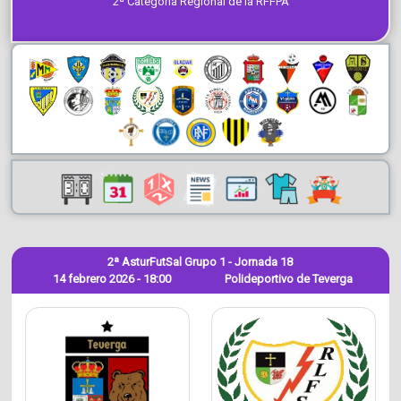
2ª Categoría Regional de la RFFPA
2ª AsturFutSal Grupo 1 - Jornada 18
14 febrero 2026 - 18:00
Polideportivo de Teverga