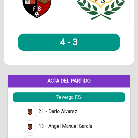
4
-
3
ACTA DEL PARTIDO
Teverga F.S.
21 - Dario Alvarez
13 - Angel Manuel García