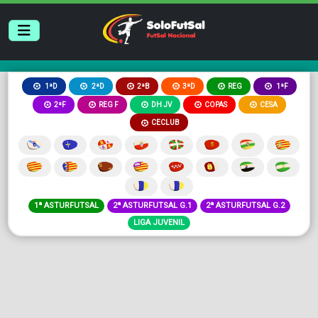
2ªB
3ªD
REG
1ªD
2ªD
1ªF
2ªF
REG F
DH JV
COPAS
CESA
CECLUB
1ª ASTURFUTSAL
2ª ASTURFUTSAL G.1
2ª ASTURFUTSAL G.2
LIGA JUVENIL