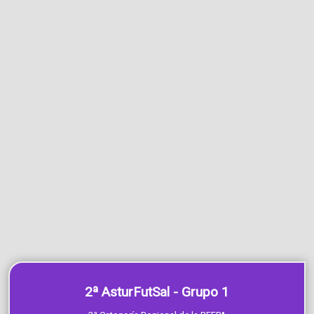
2ª AsturFutSal - Grupo 1