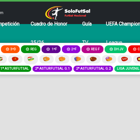
om
petición
Cuadro de Honor
Guía
UEFA Champio
25/26
TV
League
3ªD
REG
2ªF
REG F
DH JV
C
1ªF
1ª ASTURFUTSAL
2ª ASTURFUTSAL G.1
2ª ASTURFUTSAL G.2
LIGA JUVENIL