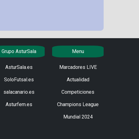
Grupo AsturSala
Menu
AsturSala.es
Marcadores LIVE
SoloFutsal.es
Actualidad
salacanario.es
Competiciones
Asturfem.es
Champions League
Mundial 2024