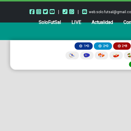
|
|
web.solo.futsal@gmail.c
SoloFutSal
LIVE
Actualidad
Com
2ªB
1ªD
2ªD