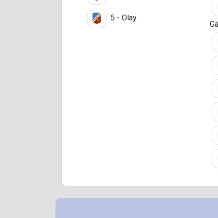
5 - Olay
Ga