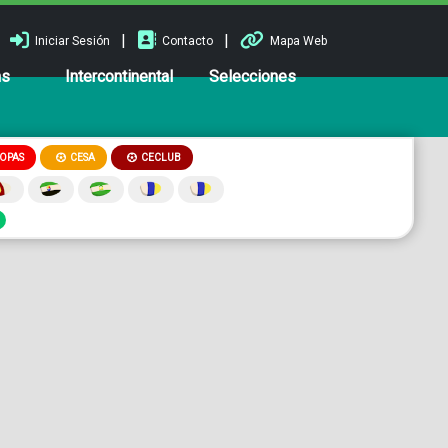
|
|
Iniciar Sesión
Contacto
Mapa Web
ns
Intercontinental
Selecciones
OPAS
CESA
CECLUB