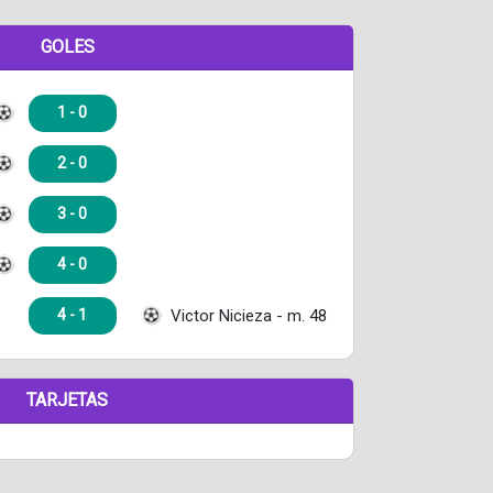
GOLES
1 - 0
2 - 0
3 - 0
4 - 0
Victor Nicieza - m. 48
4 - 1
TARJETAS