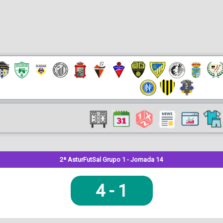
2ª AsturFutSal Grupo 1 - Jornada 14
4
-
1