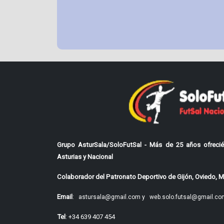
Grupo AsturSala/SoloFutSal - Más de 25 años ofrecié
Asturias y Nacional
Colaborador del Patronato Deportivo de Gijón, Oviedo, Mi
Email
:
astursala@gmail.com y
web.solo.futsal@gmail.co
Tel
: +34 639 407 454