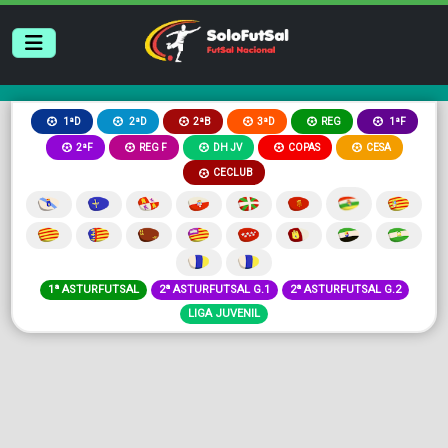
2ªB
3ªD
REG
1ªD
2ªD
1ªF
2ªF
REG F
DH JV
COPAS
CESA
CECLUB
1ª ASTURFUTSAL
2ª ASTURFUTSAL G.1
2ª ASTURFUTSAL G.2
LIGA JUVENIL