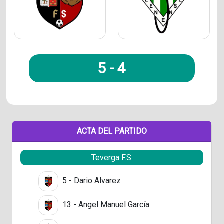
5
-
4
ACTA DEL PARTIDO
Teverga F.S.
5 - Dario Alvarez
13 - Angel Manuel García