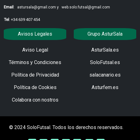
Email
:
astursala@gmail.com y
web.solo.futsal@gmail.com
Tel
: +34 639 407 454
Avisos Legales
Grupo AsturSala
Aviso Legal
AsturSala.es
Términos y Condiciones
SoloFutsal.es
Política de Privacidad
salacanario.es
Política de Cookies
Asturfem.es
Colabora con nostros
© 2024 SoloFutsal. Todos los derechos reservados.