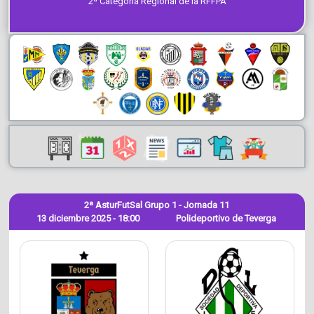
2ª Categoría Regional de la RFFPA
2ª AsturFutSal Grupo 1 - Jornada 11
13 diciembre 2025 - 18:00
Polideportivo de Teverga