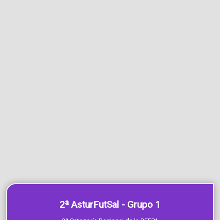
2ª AsturFutSal - Grupo 1