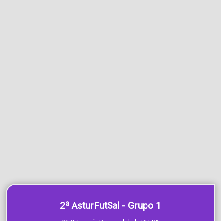
2ª AsturFutSal - Grupo 1