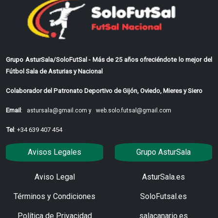
Grupo AsturSala/SoloFutSal - Más de 25 años ofreciéndote lo mejor del
Fútbol Sala de Asturias y Nacional
Colaborador del Patronato Deportivo de Gijón, Oviedo, Mieres y Siero
Email
:
astursala@gmail.com y
web.solo.futsal@gmail.com
Tel
: +34 639 407 454
Avisos Legales
Grupo AsturSala
Aviso Legal
AsturSala.es
Términos y Condiciones
SoloFutsal.es
Política de Privacidad
salacanario.es