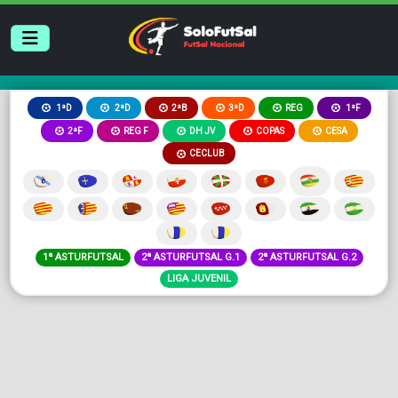
2ªB
3ªD
REG
1ªD
2ªD
1ªF
2ªF
REG F
DH JV
COPAS
CESA
CECLUB
1ª ASTURFUTSAL
2ª ASTURFUTSAL G.1
2ª ASTURFUTSAL G.2
LIGA JUVENIL