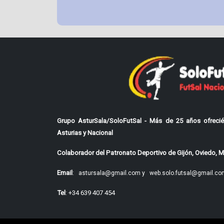
Grupo AsturSala/SoloFutSal - Más de 25 años ofrecié
Asturias y Nacional
Colaborador del Patronato Deportivo de Gijón, Oviedo, Mi
Email
:
astursala@gmail.com y
web.solo.futsal@gmail.co
Tel
: +34 639 407 454