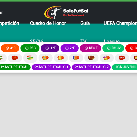
om
petición
Cuadro de Honor
Guía
UEFA Champio
25/26
TV
League
3ªD
REG
2ªF
REG F
DH JV
C
1ªF
1ª ASTURFUTSAL
2ª ASTURFUTSAL G.1
2ª ASTURFUTSAL G.2
LIGA JUVENIL