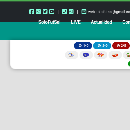
|
|
web.solo.futsal@gmail.c
SoloFutSal
LIVE
Actualidad
Com
2ªB
1ªD
2ªD