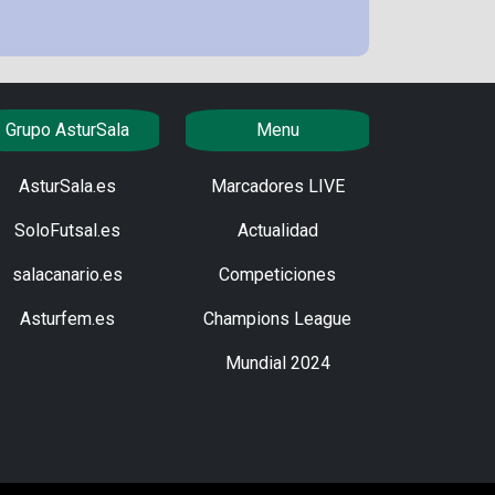
Grupo AsturSala
Menu
AsturSala.es
Marcadores LIVE
SoloFutsal.es
Actualidad
salacanario.es
Competiciones
Asturfem.es
Champions League
Mundial 2024