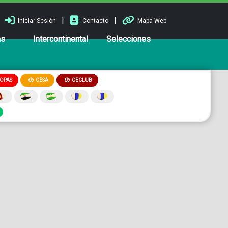
|
|
Iniciar Sesión
Contacto
Mapa Web
ns
Intercontinental
Selecciones
OPAS
CESA
CECLUB