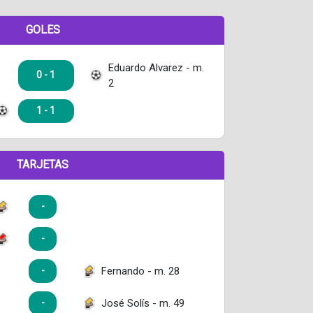
GOLES
Eduardo Alvarez - m.
0 - 1
2
1 - 1
TARJETAS
-
-
Fernando - m. 28
-
José Solís - m. 49
-