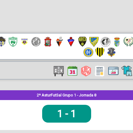
2ª AsturFutSal Grupo 1 - Jornada 8
1
-
1