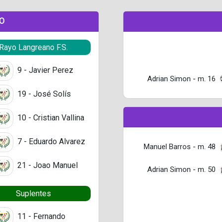
DO
Rayo Langreano F.S.
9 - Javier Perez
Adrian Simon - m. 16
19 - José Solís
10 - Cristian Vallina
7 - Eduardo Alvarez
Manuel Barros - m. 48
21 - Joao Manuel
Adrian Simon - m. 50
Suplentes
11 - Fernando