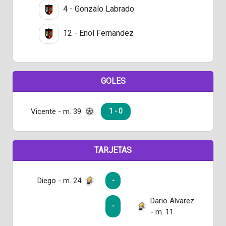
4 - Gonzalo Labrado
12 - Enol Fernandez
GOLES
Vicente - m. 39
1 - 0
TARJETAS
Diego - m. 24
-
Dario Alvarez
-
- m. 11