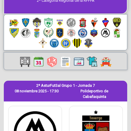
2ª Categoría Regional de la RFFPA
2ª AsturFutSal Grupo 1 - Jornada 7
08 noviembre 2025 - 17:30
Polideportivo de
Cabañaquinta