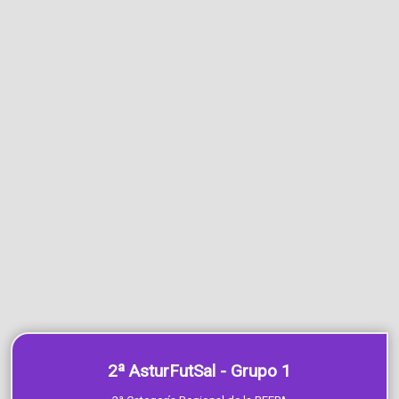
2ª AsturFutSal - Grupo 1