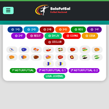
2ªB
3ªD
REG
1ªD
2ªD
1ªF
2ªF
REG F
DH JV
COPAS
CESA
CECLUB
1ª ASTURFUTSAL
2ª ASTURFUTSAL G.1
2ª ASTURFUTSAL G.2
LIGA JUVENIL