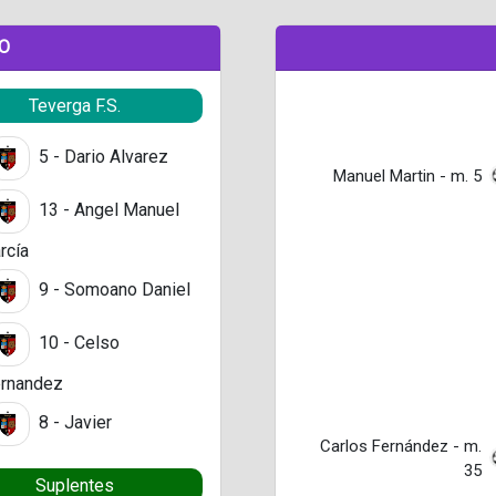
DO
Teverga F.S.
5 - Dario Alvarez
Manuel Martin - m. 5
13 - Angel Manuel
rcía
9 - Somoano Daniel
10 - Celso
rnandez
8 - Javier
Carlos Fernández - m.
35
Suplentes