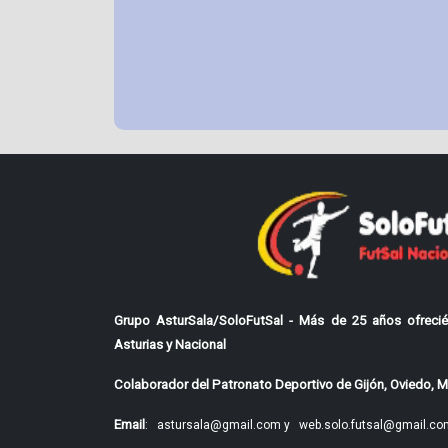
Grupo AsturSala/SoloFutSal - Más de 25 años ofrecié
Asturias y Nacional
Colaborador del Patronato Deportivo de Gijón, Oviedo, Mi
Email
:
astursala@gmail.com y
web.solo.futsal@gmail.co