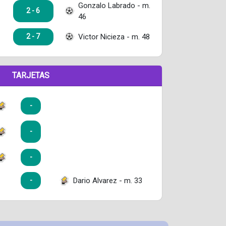
Gonzalo Labrado - m.
2 - 6
46
Victor Nicieza - m. 48
2 - 7
TARJETAS
-
-
-
Dario Alvarez - m. 33
-