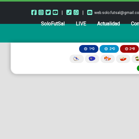
|
|
web.solo.futsal@gmail.c
SoloFutSal
LIVE
Actualidad
Com
2ªB
1ªD
2ªD