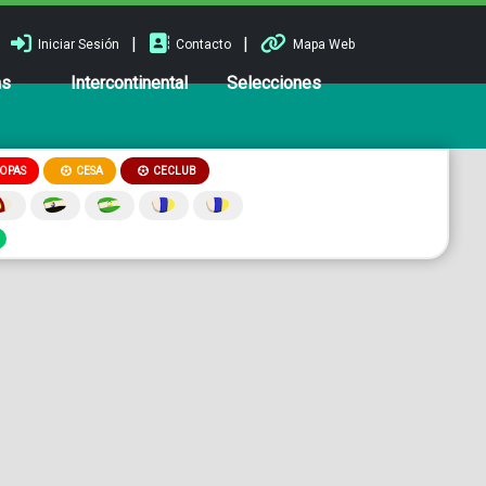
|
|
Iniciar Sesión
Contacto
Mapa Web
ns
Intercontinental
Selecciones
OPAS
CESA
CECLUB