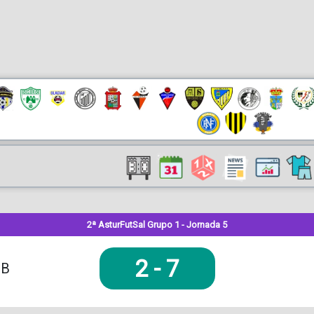
2ª AsturFutSal Grupo 1 - Jornada 5
2
-
7
 B