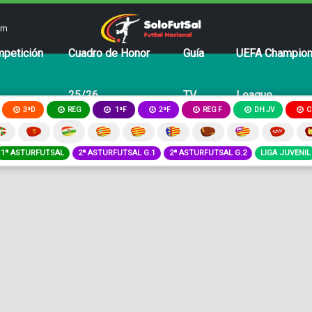
om
petición
Cuadro de Honor
Guía
UEFA Champio
25/26
TV
League
3ªD
REG
2ªF
REG F
DH JV
C
1ªF
1ª ASTURFUTSAL
2ª ASTURFUTSAL G.1
2ª ASTURFUTSAL G.2
LIGA JUVENIL