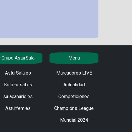
Grupo AsturSala
Menu
AsturSala.es
Marcadores LIVE
SoloFutsal.es
Actualidad
salacanario.es
Competiciones
Asturfem.es
Champions League
Mundial 2024