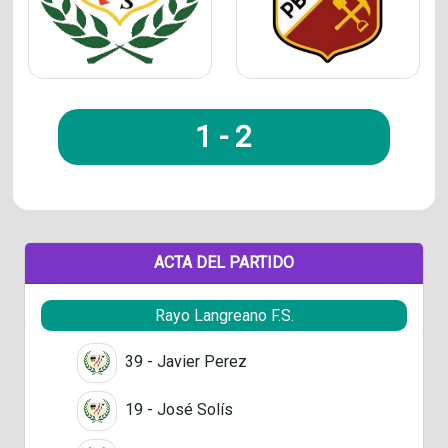
1
-
2
ACTA DEL PARTIDO
Rayo Langreano F.S.
39 - Javier Perez
19 - José Solís