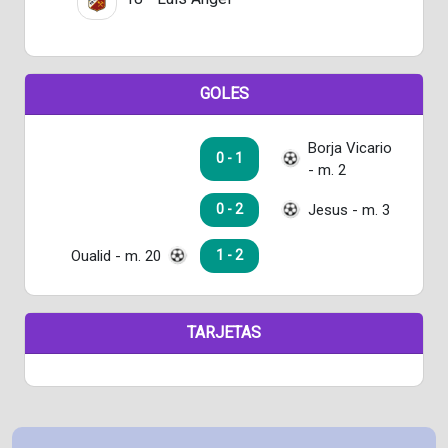
GOLES
Borja Vicario
0 - 1
- m. 2
Jesus - m. 3
0 - 2
Oualid - m. 20
1 - 2
TARJETAS