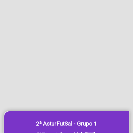
2ª AsturFutSal - Grupo 1