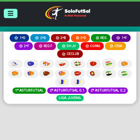
2ªB
3ªD
REG
1ªD
2ªD
1ªF
2ªF
REG F
DH JV
COPAS
CESA
CECLUB
1ª ASTURFUTSAL
2ª ASTURFUTSAL G.1
2ª ASTURFUTSAL G.2
LIGA JUVENIL