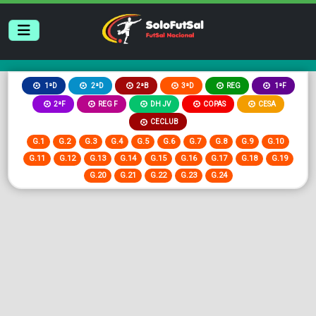
2ªB
3ªD
REG
1ªD
2ªD
1ªF
2ªF
REG F
DH JV
COPAS
CESA
CECLUB
G.1
G.2
G.3
G.4
G.5
G.6
G.7
G.8
G.9
G.10
G.11
G.12
G.13
G.14
G.15
G.16
G.17
G.18
G.19
G.20
G.21
G.22
G.23
G.24