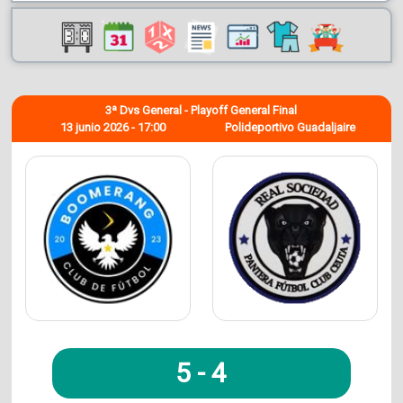
3ª Dvs General - Playoff General Final
13 junio 2026 - 17:00
Polideportivo Guadaljaire
5
-
4