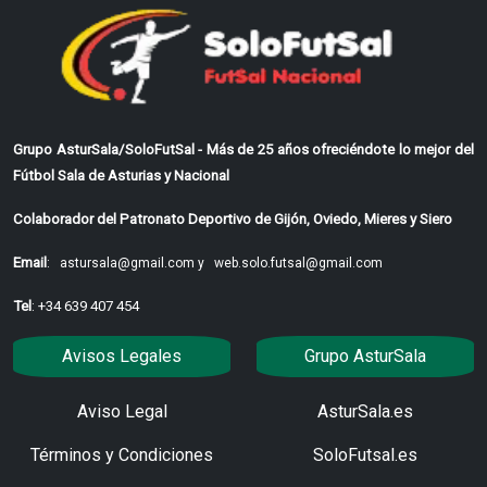
Grupo AsturSala/SoloFutSal - Más de 25 años ofreciéndote lo mejor del
Fútbol Sala de Asturias y Nacional
Colaborador del Patronato Deportivo de Gijón, Oviedo, Mieres y Siero
Email
:
astursala@gmail.com y
web.solo.futsal@gmail.com
Tel
: +34 639 407 454
Avisos Legales
Grupo AsturSala
Aviso Legal
AsturSala.es
Términos y Condiciones
SoloFutsal.es