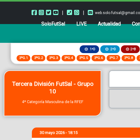
|
|
web.solo.futsal@gmail.c
SoloFutSal
LIVE
Actualidad
Com
2ªB
1ªD
2ªD
3ªG.1
3ªG.2
3ªG.3
3ªG.4
3ªG.5
3ªG.6
3ªG.7
3ªG.8
Tercera División FutSal - Grupo
10
4ª Categoría Masculina de la RFEF
30 mayo 2026 - 18:15