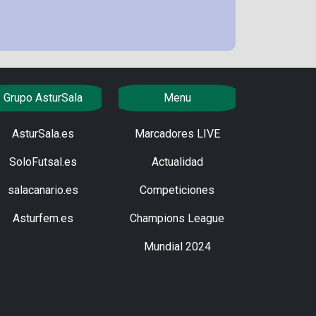
Grupo AsturSala
Menu
AsturSala.es
Marcadores LIVE
SoloFutsal.es
Actualidad
salacanario.es
Competiciones
Asturfem.es
Champions League
Mundial 2024