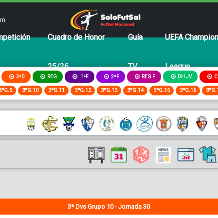
om
petición
Cuadro de Honor
Guía
UEFA Champio
25/26
TV
League
3ªD
REG
2ªF
REG F
DH JV
C
1ªF
3ªG.9
3ªG.10
3ªG.11
3ªG.12
3ªG.13
3ªG.14
3ªG.15
3ªG.16
3ªG.
3ª Dvs Grupo 10 - Jornada 30