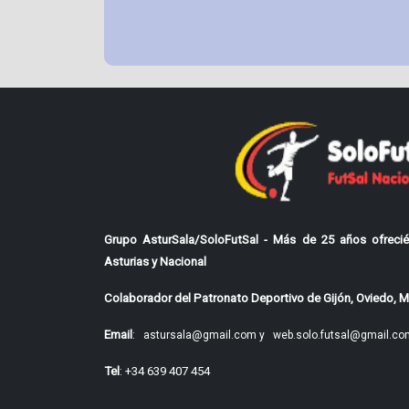
Grupo AsturSala/SoloFutSal - Más de 25 años ofrecié
Asturias y Nacional
Colaborador del Patronato Deportivo de Gijón, Oviedo, Mi
Email
:
astursala@gmail.com y
web.solo.futsal@gmail.co
Tel
: +34 639 407 454