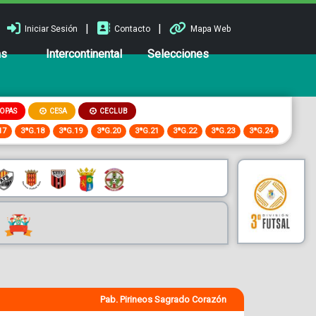
|
|
Iniciar Sesión
Contacto
Mapa Web
ns
Intercontinental
Selecciones
OPAS
CESA
CECLUB
17
3ªG.18
3ªG.19
3ªG.20
3ªG.21
3ªG.22
3ªG.23
3ªG.24
Pab. Pirineos Sagrado Corazón