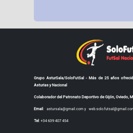
Grupo AsturSala/SoloFutSal - Más de 25 años ofrecié
Asturias y Nacional
Colaborador del Patronato Deportivo de Gijón, Oviedo, Mi
Email
:
astursala@gmail.com y
web.solo.futsal@gmail.co
Tel
: +34 639 407 454