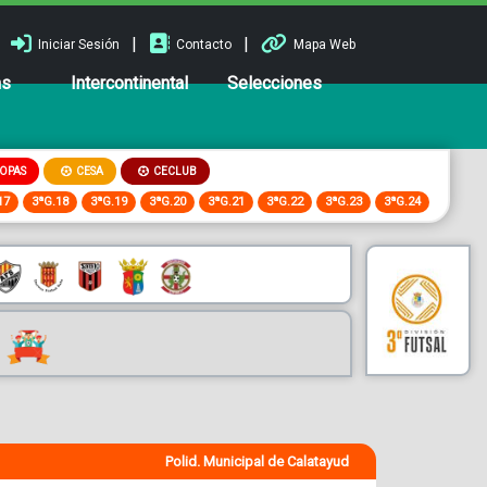
|
|
Iniciar Sesión
Contacto
Mapa Web
ns
Intercontinental
Selecciones
OPAS
CESA
CECLUB
17
3ªG.18
3ªG.19
3ªG.20
3ªG.21
3ªG.22
3ªG.23
3ªG.24
Polid. Municipal de Calatayud