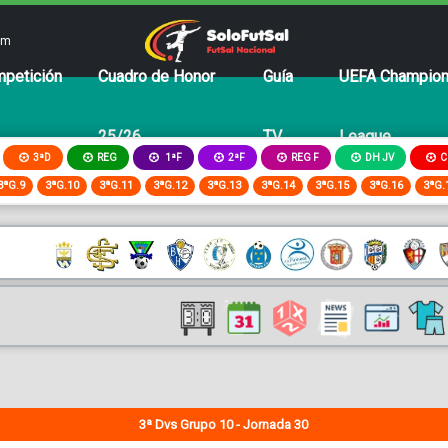
om
petición
Cuadro de Honor
Guía
UEFA Champio
25/26
TV
League
3ªD
REG
2ªF
REG F
DH JV
C
1ªF
3ªG.9
3ªG.10
3ªG.11
3ªG.12
3ªG.13
3ªG.14
3ªG.15
3ªG.16
3ªG.
3ª Dvs Grupo 10 - Jornada 30