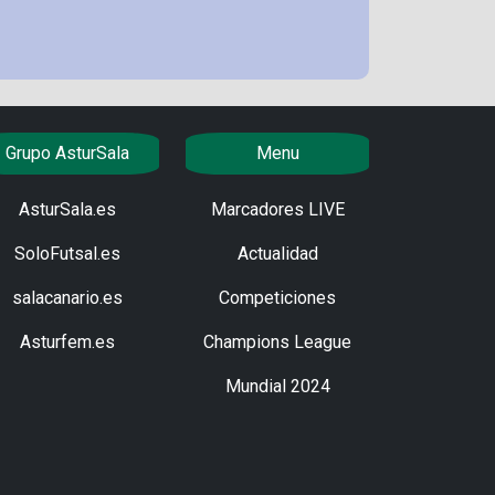
Grupo AsturSala
Menu
AsturSala.es
Marcadores LIVE
SoloFutsal.es
Actualidad
salacanario.es
Competiciones
Asturfem.es
Champions League
Mundial 2024