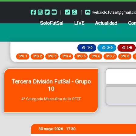
|
|
web.solo.futsal@gmail.c
SoloFutSal
LIVE
Actualidad
Com
2ªB
1ªD
2ªD
3ªG.1
3ªG.2
3ªG.3
3ªG.4
3ªG.5
3ªG.6
3ªG.7
3ªG.8
Tercera División FutSal - Grupo
10
4ª Categoría Masculina de la RFEF
30 mayo 2026 - 17:30