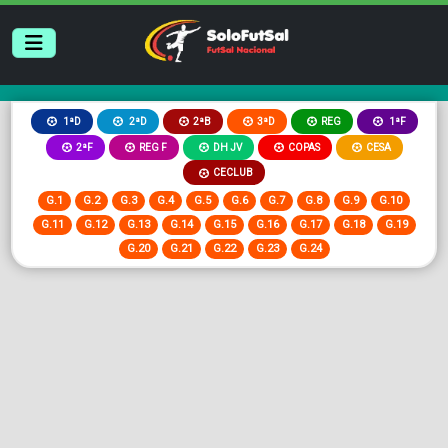
2ªB
3ªD
REG
1ªD
2ªD
1ªF
2ªF
REG F
DH JV
COPAS
CESA
CECLUB
G.1
G.2
G.3
G.4
G.5
G.6
G.7
G.8
G.9
G.10
G.11
G.12
G.13
G.14
G.15
G.16
G.17
G.18
G.19
G.20
G.21
G.22
G.23
G.24