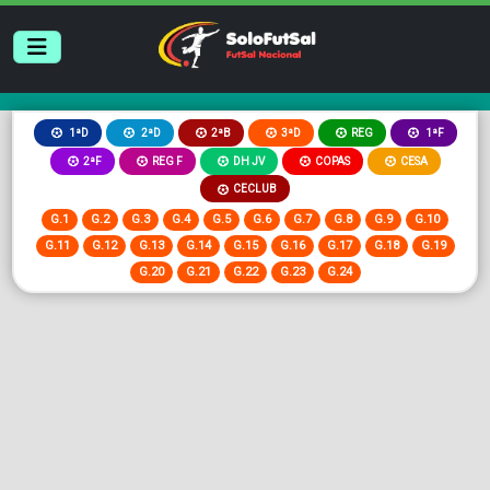
2ªB
3ªD
REG
1ªD
2ªD
1ªF
2ªF
REG F
DH JV
COPAS
CESA
CECLUB
G.1
G.2
G.3
G.4
G.5
G.6
G.7
G.8
G.9
G.10
G.11
G.12
G.13
G.14
G.15
G.16
G.17
G.18
G.19
G.20
G.21
G.22
G.23
G.24