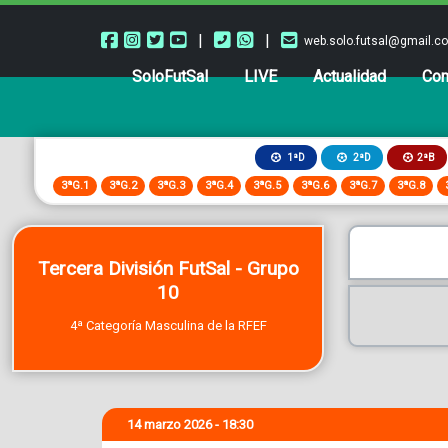
|
|
web.solo.futsal@gmail.c
SoloFutSal
LIVE
Actualidad
Com
2ªB
1ªD
2ªD
3ªG.1
3ªG.2
3ªG.3
3ªG.4
3ªG.5
3ªG.6
3ªG.7
3ªG.8
Tercera División FutSal - Grupo
10
4ª Categoría Masculina de la RFEF
14 marzo 2026 - 18:30