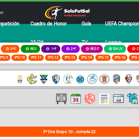
om
petición
Cuadro de Honor
Guía
UEFA Champio
25/26
TV
League
3ªD
REG
2ªF
REG F
DH JV
C
1ªF
3ªG.9
3ªG.10
3ªG.11
3ªG.12
3ªG.13
3ªG.14
3ªG.15
3ªG.16
3ªG.
3ª Dvs Grupo 10 - Jornada 22