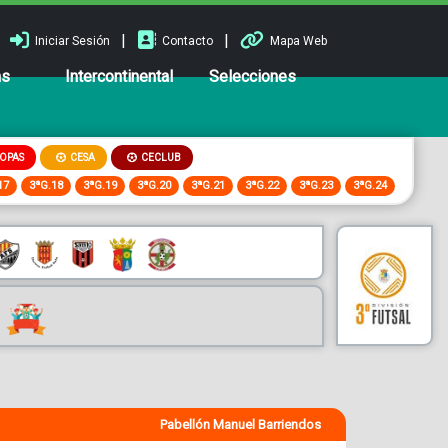
|
|
Iniciar Sesión
Contacto
Mapa Web
ns
Intercontinental
Selecciones
OPAS
CESA
CECLUB
17
3ªG.18
3ªG.19
3ªG.20
3ªG.21
3ªG.22
3ªG.23
3ªG.24
Pabellón Manuel Barriendos