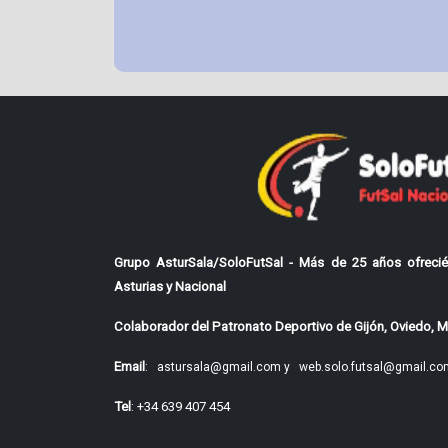
Grupo AsturSala/SoloFutSal - Más de 25 años ofrecié
Asturias y Nacional
Colaborador del Patronato Deportivo de Gijón, Oviedo, Mi
Email
:
astursala@gmail.com y
web.solo.futsal@gmail.co
Tel
: +34 639 407 454