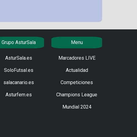
Grupo AsturSala
Menu
AsturSala.es
Marcadores LIVE
SoloFutsal.es
Actualidad
salacanario.es
Competiciones
Asturfem.es
Champions League
Mundial 2024