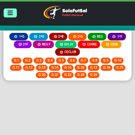
2ªB
3ªD
REG
1ªD
2ªD
1ªF
2ªF
REG F
DH JV
COPAS
CESA
CECLUB
G.1
G.2
G.3
G.4
G.5
G.6
G.7
G.8
G.9
G.10
G.11
G.12
G.13
G.14
G.15
G.16
G.17
G.18
G.19
G.20
G.21
G.22
G.23
G.24