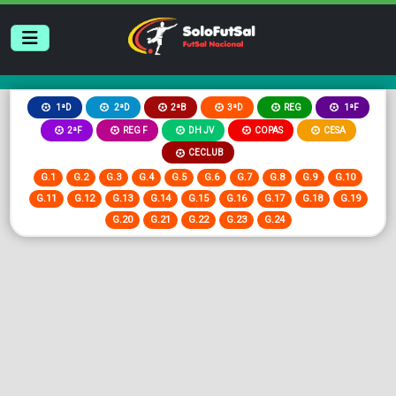
2ªB
3ªD
REG
1ªD
2ªD
1ªF
2ªF
REG F
DH JV
COPAS
CESA
CECLUB
G.1
G.2
G.3
G.4
G.5
G.6
G.7
G.8
G.9
G.10
G.11
G.12
G.13
G.14
G.15
G.16
G.17
G.18
G.19
G.20
G.21
G.22
G.23
G.24