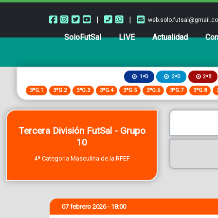
|
|
web.solo.futsal@gmail.c
SoloFutSal
LIVE
Actualidad
Com
2ªB
1ªD
2ªD
3ªG.1
3ªG.2
3ªG.3
3ªG.4
3ªG.5
3ªG.6
3ªG.7
3ªG.8
Tercera División FutSal - Grupo
10
4ª Categoría Masculina de la RFEF
07 febrero 2026 - 18:00