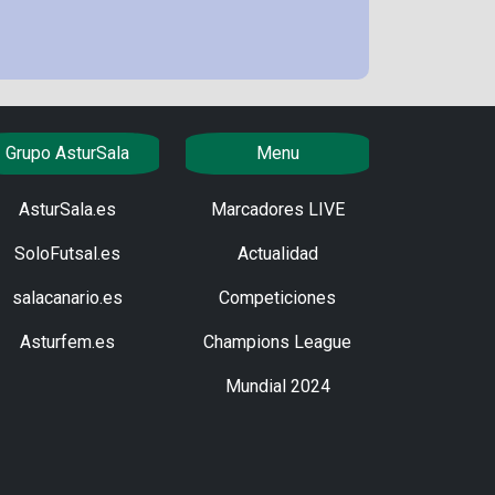
Grupo AsturSala
Menu
AsturSala.es
Marcadores LIVE
SoloFutsal.es
Actualidad
salacanario.es
Competiciones
Asturfem.es
Champions League
Mundial 2024