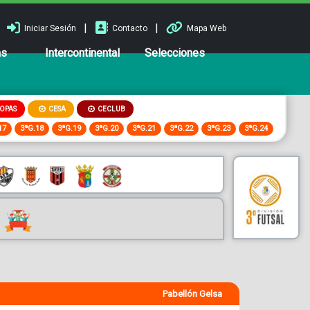
|
|
Iniciar Sesión
Contacto
Mapa Web
ns
Intercontinental
Selecciones
OPAS
CESA
CECLUB
17
3ªG.18
3ªG.19
3ªG.20
3ªG.21
3ªG.22
3ªG.23
3ªG.24
Pabellón Gelsa