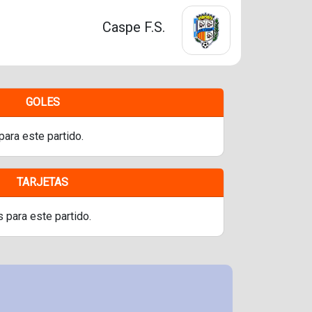
Caspe F.S.
GOLES
para este partido.
TARJETAS
s para este partido.