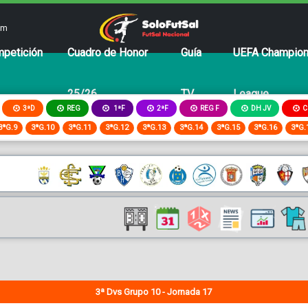
om
petición
Cuadro de Honor
Guía
UEFA Champio
25/26
TV
League
3ªD
REG
2ªF
REG F
DH JV
C
1ªF
3ªG.9
3ªG.10
3ªG.11
3ªG.12
3ªG.13
3ªG.14
3ªG.15
3ªG.16
3ªG.
3ª Dvs Grupo 10 - Jornada 17