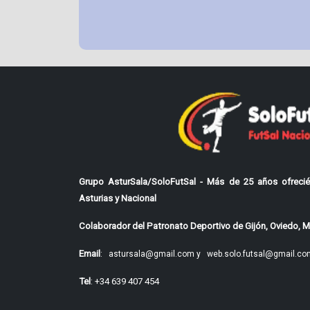
Grupo AsturSala/SoloFutSal - Más de 25 años ofrecié
Asturias y Nacional
Colaborador del Patronato Deportivo de Gijón, Oviedo, Mi
Email
:
astursala@gmail.com y
web.solo.futsal@gmail.co
Tel
: +34 639 407 454