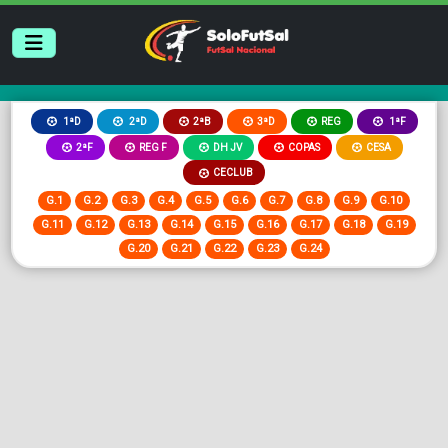
2ªB
3ªD
REG
1ªD
2ªD
1ªF
2ªF
REG F
DH JV
COPAS
CESA
CECLUB
G.1
G.2
G.3
G.4
G.5
G.6
G.7
G.8
G.9
G.10
G.11
G.12
G.13
G.14
G.15
G.16
G.17
G.18
G.19
G.20
G.21
G.22
G.23
G.24