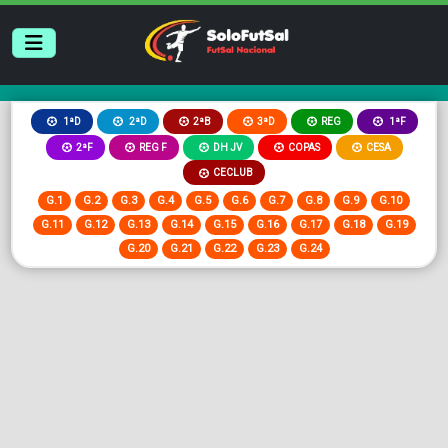
2ªB
3ªD
REG
1ªD
2ªD
1ªF
2ªF
REG F
DH JV
COPAS
CESA
CECLUB
G.1
G.2
G.3
G.4
G.5
G.6
G.7
G.8
G.9
G.10
G.11
G.12
G.13
G.14
G.15
G.16
G.17
G.18
G.19
G.20
G.21
G.22
G.23
G.24