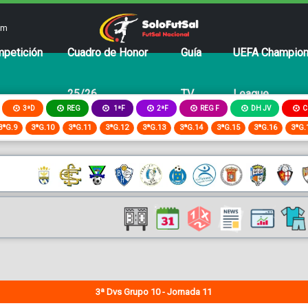
om
petición
Cuadro de Honor
Guía
UEFA Champio
25/26
TV
League
3ªD
REG
2ªF
REG F
DH JV
C
1ªF
3ªG.9
3ªG.10
3ªG.11
3ªG.12
3ªG.13
3ªG.14
3ªG.15
3ªG.16
3ªG.
3ª Dvs Grupo 10 - Jornada 11