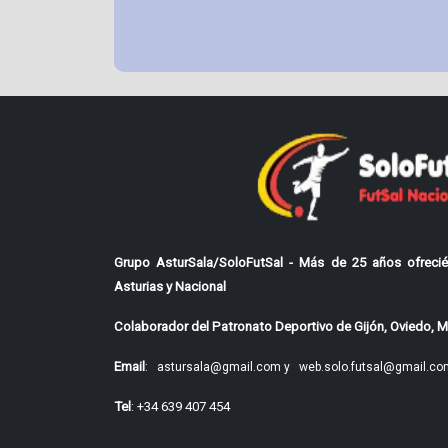
Grupo AsturSala/SoloFutSal - Más de 25 años ofrecié
Asturias y Nacional
Colaborador del Patronato Deportivo de Gijón, Oviedo, Mi
Email
:
astursala@gmail.com y
web.solo.futsal@gmail.co
Tel
: +34 639 407 454