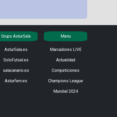
Grupo AsturSala
Menu
AsturSala.es
Marcadores LIVE
SoloFutsal.es
Actualidad
salacanario.es
Competiciones
Asturfem.es
Champions League
Mundial 2024