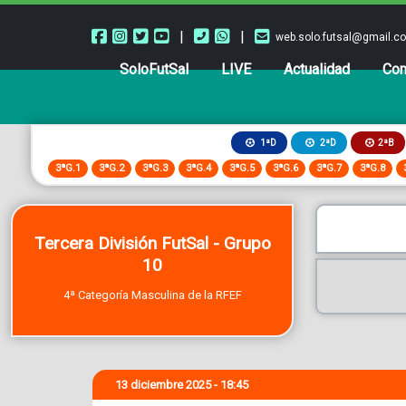
|
|
web.solo.futsal@gmail.c
SoloFutSal
LIVE
Actualidad
Com
2ªB
1ªD
2ªD
3ªG.1
3ªG.2
3ªG.3
3ªG.4
3ªG.5
3ªG.6
3ªG.7
3ªG.8
Tercera División FutSal - Grupo
10
4ª Categoría Masculina de la RFEF
13 diciembre 2025 - 18:45