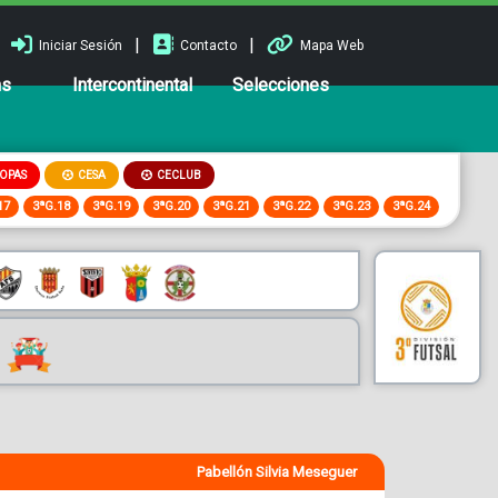
|
|
Iniciar Sesión
Contacto
Mapa Web
ns
Intercontinental
Selecciones
OPAS
CESA
CECLUB
17
3ªG.18
3ªG.19
3ªG.20
3ªG.21
3ªG.22
3ªG.23
3ªG.24
Pabellón Silvia Meseguer