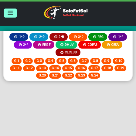
2ªB
3ªD
REG
1ªD
2ªD
1ªF
2ªF
REG F
DH JV
COPAS
CESA
CECLUB
G.1
G.2
G.3
G.4
G.5
G.6
G.7
G.8
G.9
G.10
G.11
G.12
G.13
G.14
G.15
G.16
G.17
G.18
G.19
G.20
G.21
G.22
G.23
G.24