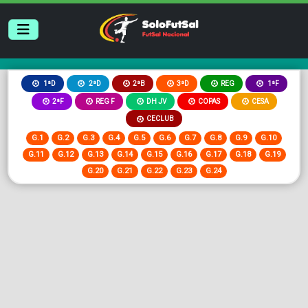
2ªB
3ªD
REG
1ªD
2ªD
1ªF
2ªF
REG F
DH JV
COPAS
CESA
CECLUB
G.1
G.2
G.3
G.4
G.5
G.6
G.7
G.8
G.9
G.10
G.11
G.12
G.13
G.14
G.15
G.16
G.17
G.18
G.19
G.20
G.21
G.22
G.23
G.24