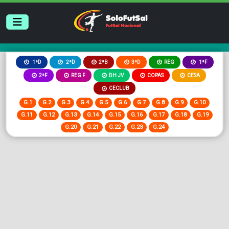
2ªB
3ªD
REG
1ªD
2ªD
1ªF
2ªF
REG F
DH JV
COPAS
CESA
CECLUB
G.1
G.2
G.3
G.4
G.5
G.6
G.7
G.8
G.9
G.10
G.11
G.12
G.13
G.14
G.15
G.16
G.17
G.18
G.19
G.20
G.21
G.22
G.23
G.24