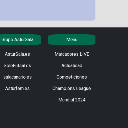
Grupo AsturSala
Menu
AsturSala.es
Marcadores LIVE
SoloFutsal.es
Actualidad
salacanario.es
Competiciones
Asturfem.es
Champions League
Mundial 2024