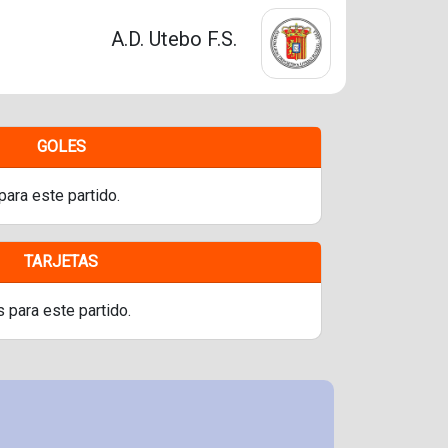
A.D. Utebo F.S.
GOLES
para este partido.
TARJETAS
s para este partido.