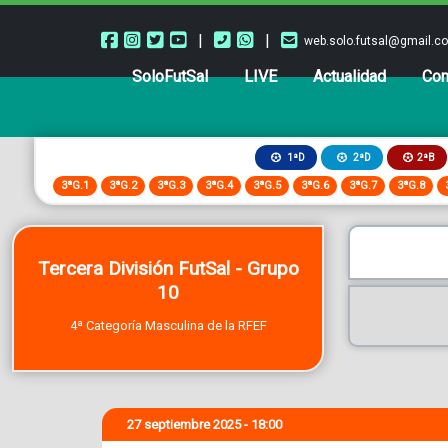
|
|
web.solo.futsal@gmail.c
SoloFutSal
LIVE
Actualidad
Com
2ªB
1ªD
2ªD
3ªG.1
3ªG.2
3ªG.3
3ªG.4
3ªG.5
3ªG.6
3ªG.7
3ªG.8
Tercera División FutSal - Grupo
10
4ª Categoría Masculina de la RFEF
27 septiembre 2025 - 18:00