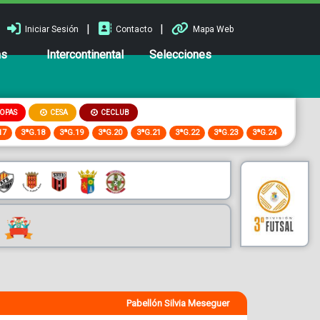
|
|
Iniciar Sesión
Contacto
Mapa Web
ns
Intercontinental
Selecciones
OPAS
CESA
CECLUB
17
3ªG.18
3ªG.19
3ªG.20
3ªG.21
3ªG.22
3ªG.23
3ªG.24
Pabellón Silvia Meseguer