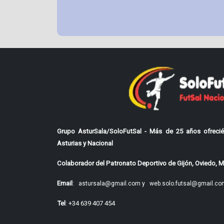
Grupo AsturSala/SoloFutSal - Más de 25 años ofrecié
Asturias y Nacional
Colaborador del Patronato Deportivo de Gijón, Oviedo, Mi
Email
:
astursala@gmail.com y
web.solo.futsal@gmail.co
Tel
: +34 639 407 454