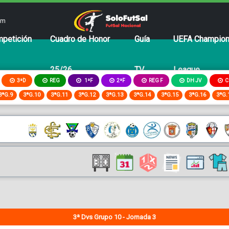
om
petición
Cuadro de Honor
Guía
UEFA Champio
25/26
TV
League
3ªD
REG
2ªF
REG F
DH JV
C
1ªF
3ªG.9
3ªG.10
3ªG.11
3ªG.12
3ªG.13
3ªG.14
3ªG.15
3ªG.16
3ªG.
3ª Dvs Grupo 10 - Jornada 3