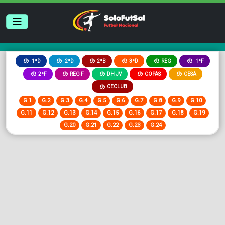
2ªB
3ªD
REG
1ªD
2ªD
1ªF
2ªF
REG F
DH JV
COPAS
CESA
CECLUB
G.1
G.2
G.3
G.4
G.5
G.6
G.7
G.8
G.9
G.10
G.11
G.12
G.13
G.14
G.15
G.16
G.17
G.18
G.19
G.20
G.21
G.22
G.23
G.24