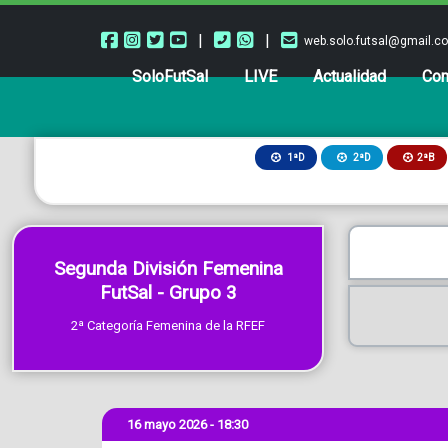
|
|
web.solo.futsal@gmail.c
SoloFutSal
LIVE
Actualidad
Com
2ªB
1ªD
2ªD
Segunda División Femenina
FutSal - Grupo 3
2ª Categoría Femenina de la RFEF
16 mayo 2026 - 18:30