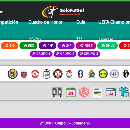
om
petición
Cuadro de Honor
Guía
UEFA Champio
25/26
TV
League
3ªD
REG
2ªF
REG F
DH JV
C
1ªF
2ª GRUPO 1
2ª GRUPO 2
2ª GRUPO 3
2ª Dvs F. Grupo 3 - Jornada 30