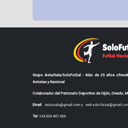
Grupo AsturSala/SoloFutSal - Más de 25 años ofrecié
Asturias y Nacional
Colaborador del Patronato Deportivo de Gijón, Oviedo, Mi
Email
:
astursala@gmail.com y
web.solo.futsal@gmail.co
Tel
: +34 639 407 454