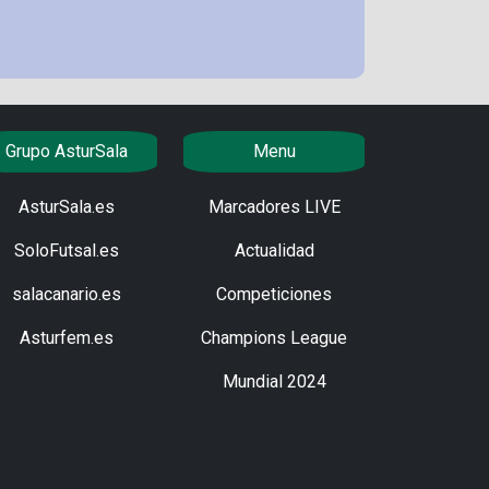
Grupo AsturSala
Menu
AsturSala.es
Marcadores LIVE
SoloFutsal.es
Actualidad
salacanario.es
Competiciones
Asturfem.es
Champions League
Mundial 2024