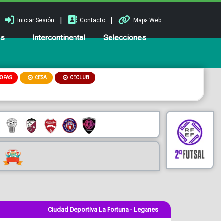
|
|
Iniciar Sesión
Contacto
Mapa Web
ns
Intercontinental
Selecciones
OPAS
CESA
CECLUB
Ciudad Deportiva La Fortuna - Leganes