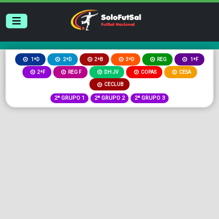
2ªB
3ªD
REG
1ªD
2ªD
1ªF
2ªF
REG F
DH JV
COPAS
CESA
CECLUB
2ª GRUPO 1
2ª GRUPO 2
2ª GRUPO 3