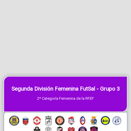
Segunda División Femenina FutSal - Grupo 3
2ª Categoría Femenina de la RFEF