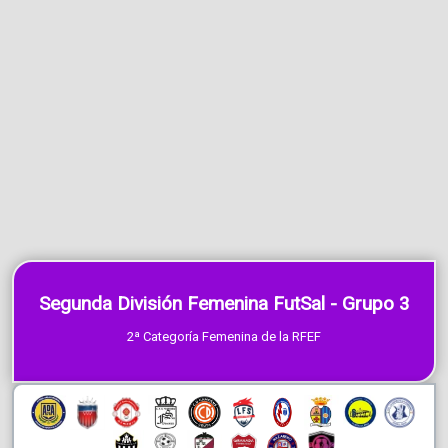
Segunda División Femenina FutSal - Grupo 3
2ª Categoría Femenina de la RFEF