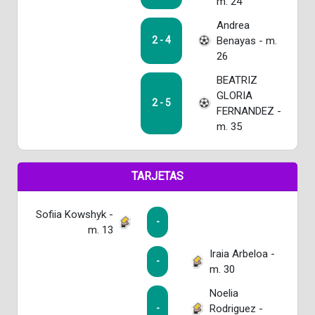
m. 24
Andrea
Benayas - m.
2 - 4
26
BEATRIZ
GLORIA
2 - 5
FERNANDEZ -
m. 35
TARJETAS
Sofiia Kowshyk -
-
m. 13
Iraia Arbeloa -
-
m. 30
Noelia
Rodriguez -
-