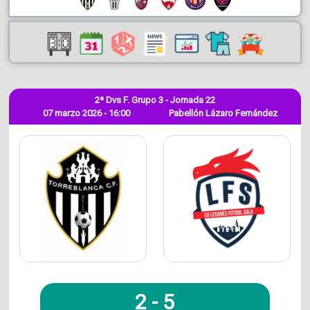
2ª Dvs F. Grupo 3 - Jornada 22
07 marzo 2026 - 16:00
Pabellón Lázaro Fernández
2
-
5