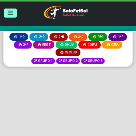
2ªB
3ªD
REG
1ªD
2ªD
1ªF
2ªF
REG F
DH JV
COPAS
CESA
CECLUB
2ª GRUPO 1
2ª GRUPO 2
2ª GRUPO 3