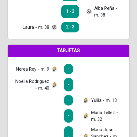
Alba Peña -
1 - 3
m. 38
Laura - m. 38
2 - 3
TARJETAS
Nerea Rey - m. 9
-
Noelia Rodriguez
-
- m. 40
Yuliia - m. 13
-
Maria Tellez -
-
m. 32
Maria Jose
Sanchez - m.
-