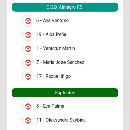
C.D.B. Almagro F.S.
6 - Ana Ventoso
19 - Alba Peña
1 - Veracruz Martin
7 - Maria Jose Sanchez
17 - Raquel Iñigo
Suplentes
5 - Eva Palma
11 - Oleksandra Skybina