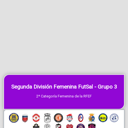
Segunda División Femenina FutSal - Grupo 3
2ª Categoría Femenina de la RFEF