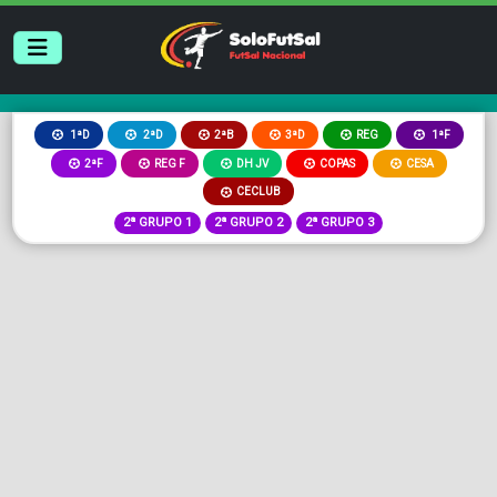
2ªB
3ªD
REG
1ªD
2ªD
1ªF
2ªF
REG F
DH JV
COPAS
CESA
CECLUB
2ª GRUPO 1
2ª GRUPO 2
2ª GRUPO 3