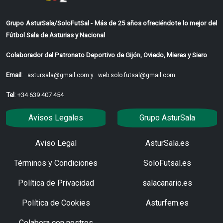
Grupo AsturSala/SoloFutSal - Más de 25 años ofreciéndote lo mejor del
Fútbol Sala de Asturias y Nacional
Colaborador del Patronato Deportivo de Gijón, Oviedo, Mieres y Siero
Email
:
astursala@gmail.com y
web.solo.futsal@gmail.com
Tel
: +34 639 407 454
Avisos Legales
Grupo AsturSala
Aviso Legal
AsturSala.es
Términos y Condiciones
SoloFutsal.es
Política de Privacidad
salacanario.es
Política de Cookies
Asturfem.es
Colabora con nostros