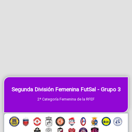
Segunda División Femenina FutSal - Grupo 3
2ª Categoría Femenina de la RFEF