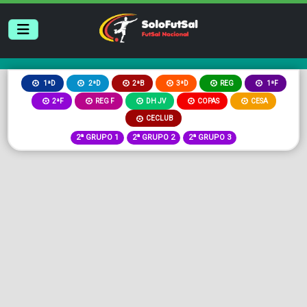
2ªB
3ªD
REG
1ªD
2ªD
1ªF
2ªF
REG F
DH JV
COPAS
CESA
CECLUB
2ª GRUPO 1
2ª GRUPO 2
2ª GRUPO 3