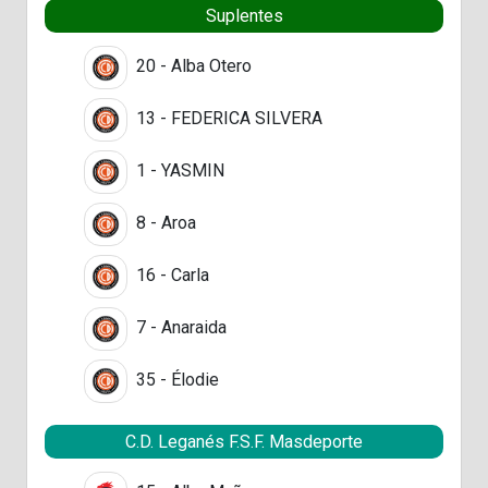
Suplentes
20 - Alba Otero
13 - FEDERICA SILVERA
1 - YASMIN
8 - Aroa
16 - Carla
7 - Anaraida
35 - Élodie
C.D. Leganés F.S.F. Masdeporte