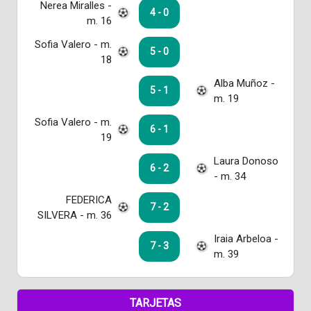
Nerea Miralles -
4 - 0
m. 16
Sofia Valero - m.
5 - 0
18
Alba Muñoz -
5 - 1
m. 19
Sofia Valero - m.
6 - 1
19
Laura Donoso
6 - 2
- m. 34
FEDERICA
7 - 2
SILVERA - m. 36
Iraia Arbeloa -
7 - 3
m. 39
TARJETAS