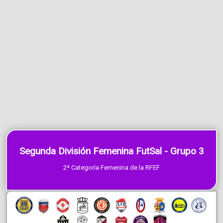
Segunda División Femenina FutSal - Grupo 3
2ª Categoría Femenina de la RFEF