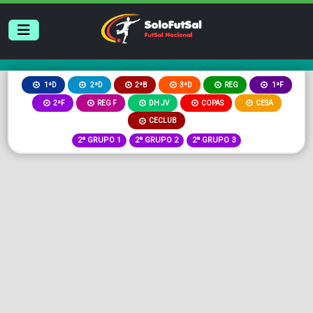
2ªB
3ªD
REG
1ªD
2ªD
1ªF
2ªF
REG F
DH JV
COPAS
CESA
CECLUB
2ª GRUPO 1
2ª GRUPO 2
2ª GRUPO 3