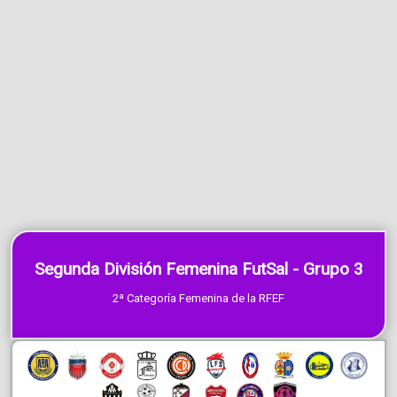
Segunda División Femenina FutSal - Grupo 3
2ª Categoría Femenina de la RFEF