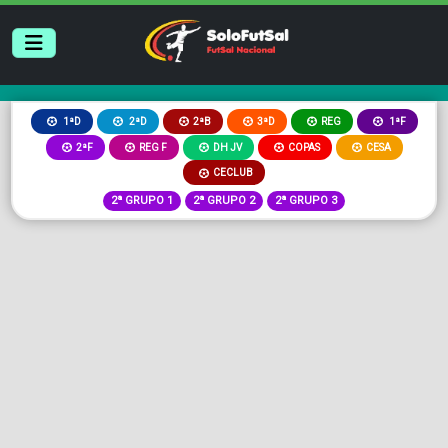
2ªB
3ªD
REG
1ªD
2ªD
1ªF
2ªF
REG F
DH JV
COPAS
CESA
CECLUB
2ª GRUPO 1
2ª GRUPO 2
2ª GRUPO 3