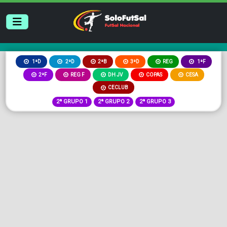
2ªB
3ªD
REG
1ªD
2ªD
1ªF
2ªF
REG F
DH JV
COPAS
CESA
CECLUB
2ª GRUPO 1
2ª GRUPO 2
2ª GRUPO 3