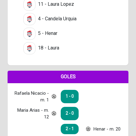
11 - Laura Lopez
4 - Candela Urquia
5 - Henar
18 - Laura
GOLES
Rafaela Nicacio -
1 - 0
m. 1
Maria Arias - m.
2 - 0
12
Henar - m. 20
2 - 1