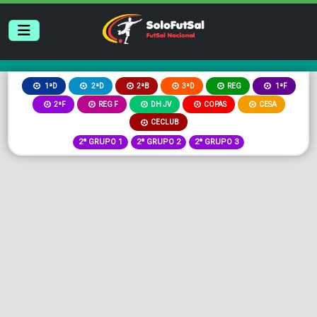
2ªB
3ªD
REG
1ªD
2ªD
1ªF
2ªF
REG F
DH JV
COPAS
CESA
CECLUB
2ª GRUPO 1
2ª GRUPO 2
2ª GRUPO 3