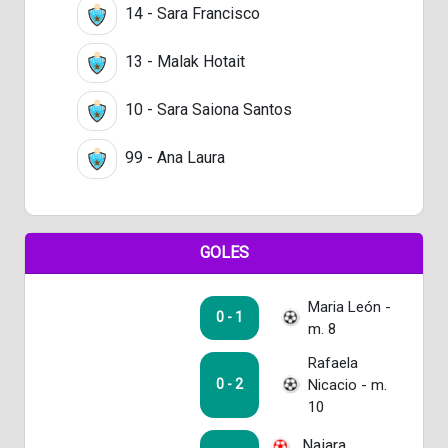
14 - Sara Francisco
13 - Malak Hotait
10 - Sara Saiona Santos
99 - Ana Laura
GOLES
Maria León -
0 - 1
m. 8
Rafaela
Nicacio - m.
0 - 2
10
Naiara