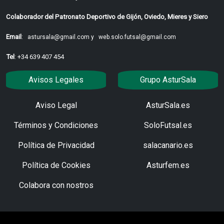
Colaborador del Patronato Deportivo de Gijón, Oviedo, Mieres y Siero
Email
:
astursala@gmail.com y
web.solo.futsal@gmail.com
Tel
: +34 639 407 454
Avisos Legales
Grupo AsturSala
Aviso Legal
AsturSala.es
Términos y Condiciones
SoloFutsal.es
Política de Privacidad
salacanario.es
Política de Cookies
Asturfem.es
Colabora con nostros