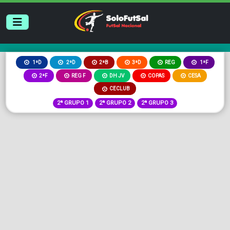
2ªB
3ªD
REG
1ªD
2ªD
1ªF
2ªF
REG F
DH JV
COPAS
CESA
CECLUB
2ª GRUPO 1
2ª GRUPO 2
2ª GRUPO 3