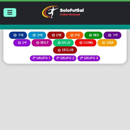
2ªB
3ªD
REG
1ªD
2ªD
1ªF
2ªF
REG F
DH JV
COPAS
CESA
CECLUB
2ª GRUPO 1
2ª GRUPO 2
2ª GRUPO 3