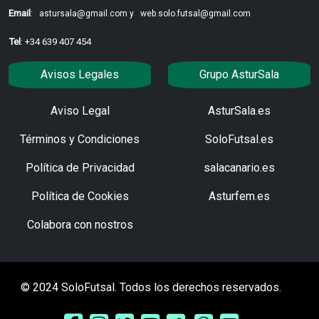
Email
:
astursala@gmail.com y
web.solo.futsal@gmail.com
Tel
: +34 639 407 454
Avisos Legales
Grupo AsturSala
Aviso Legal
AsturSala.es
Términos y Condiciones
SoloFutsal.es
Política de Privacidad
salacanario.es
Política de Cookies
Asturfem.es
Colabora con nostros
© 2024 SoloFutsal. Todos los derechos reservados.