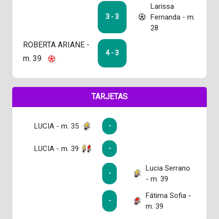
Larissa
Fernanda - m.
3 - 3
28
ROBERTA ARIANE -
4 - 3
m. 39
TARJETAS
LUCIA - m. 35
-
LUCIA - m. 39
-
Lucia Serrano
-
- m. 39
Fátima Sofia -
-
m. 39