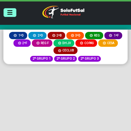
2ªB
3ªD
REG
1ªD
2ªD
1ªF
2ªF
REG F
DH JV
COPAS
CESA
CECLUB
2ª GRUPO 1
2ª GRUPO 2
2ª GRUPO 3