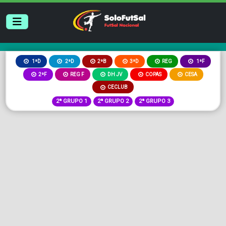
2ªB
3ªD
REG
1ªD
2ªD
1ªF
2ªF
REG F
DH JV
COPAS
CESA
CECLUB
2ª GRUPO 1
2ª GRUPO 2
2ª GRUPO 3