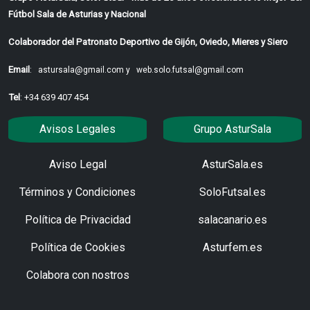
Fútbol Sala de Asturias y Nacional
Colaborador del Patronato Deportivo de Gijón, Oviedo, Mieres y Siero
Email
:
astursala@gmail.com y
web.solo.futsal@gmail.com
Tel
: +34 639 407 454
Avisos Legales
Grupo AsturSala
Aviso Legal
AsturSala.es
Términos y Condiciones
SoloFutsal.es
Política de Privacidad
salacanario.es
Política de Cookies
Asturfem.es
Colabora con nostros