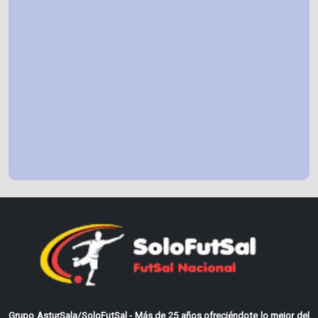
Grupo AsturSala/SoloFutSal - Más de 25 años ofreciéndote lo mejor del