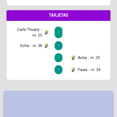
TARJETAS
Carla Thuany -
-
m. 25
Sofía - m. 38
-
Antia - m. 29
-
Paula - m. 34
-