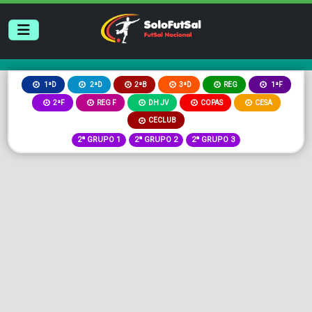
2ªB
3ªD
REG
1ªD
2ªD
1ªF
2ªF
REG F
DH JV
COPAS
CESA
CECLUB
2ª GRUPO 1
2ª GRUPO 2
2ª GRUPO 3