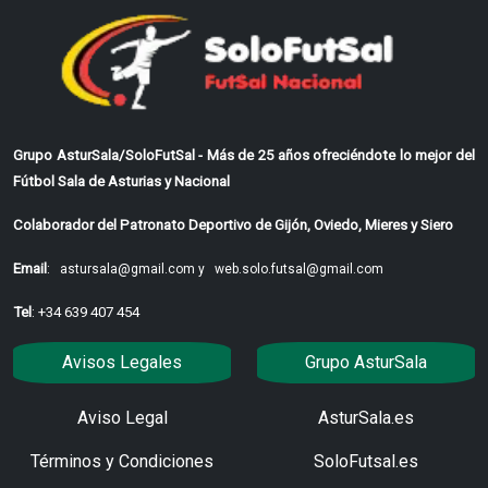
Grupo AsturSala/SoloFutSal - Más de 25 años ofreciéndote lo mejor del
Fútbol Sala de Asturias y Nacional
Colaborador del Patronato Deportivo de Gijón, Oviedo, Mieres y Siero
Email
:
astursala@gmail.com y
web.solo.futsal@gmail.com
Tel
: +34 639 407 454
Avisos Legales
Grupo AsturSala
Aviso Legal
AsturSala.es
Términos y Condiciones
SoloFutsal.es