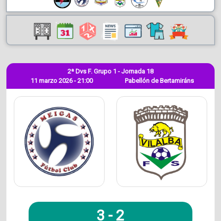
2ª Dvs F. Grupo 1 - Jornada 18
11 marzo 2026 - 21:00
Pabellón de Bertamiráns
3
-
2