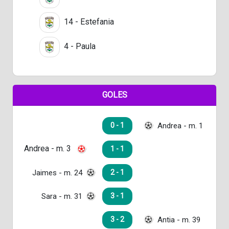
14 - Estefania
4 - Paula
GOLES
Andrea - m. 1
0 - 1
Andrea - m. 3
1 - 1
Jaimes - m. 24
2 - 1
Sara - m. 31
3 - 1
Antia - m. 39
3 - 2