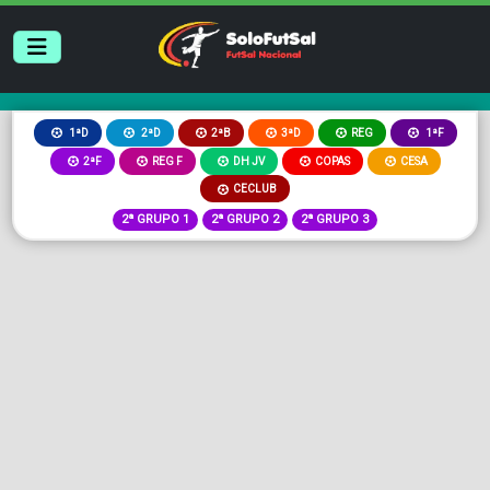
2ªB
3ªD
REG
1ªD
2ªD
1ªF
2ªF
REG F
DH JV
COPAS
CESA
CECLUB
2ª GRUPO 1
2ª GRUPO 2
2ª GRUPO 3