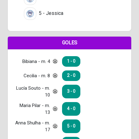
5 - Jessica
GOLES
Bibiana - m. 4
1 - 0
Cecilia - m. 8
2 - 0
Lucía Souto - m.
3 - 0
10
Maria Pilar - m.
4 - 0
13
Anna Shulha - m.
5 - 0
17