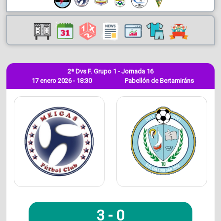
2ª Dvs F. Grupo 1 - Jornada 16
17 enero 2026 - 18:30
Pabellón de Bertamiráns
3
-
0