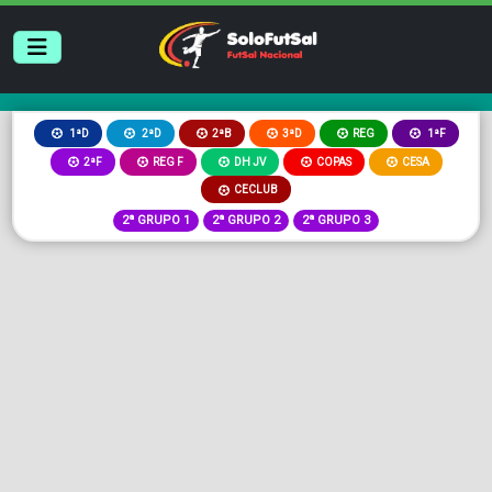
2ªB
3ªD
REG
1ªD
2ªD
1ªF
2ªF
REG F
DH JV
COPAS
CESA
CECLUB
2ª GRUPO 1
2ª GRUPO 2
2ª GRUPO 3