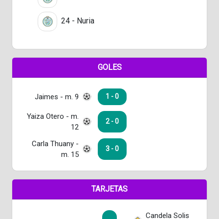
24 - Nuria
GOLES
Jaimes - m. 9
1 - 0
Yaiza Otero - m.
2 - 0
12
Carla Thuany -
3 - 0
m. 15
TARJETAS
Candela Solis