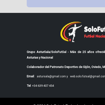
Grupo AsturSala/SoloFutSal - Más de 25 años ofrecié
Asturias y Nacional
Colaborador del Patronato Deportivo de Gijón, Oviedo, Mi
Email
:
astursala@gmail.com y
web.solo.futsal@gmail.co
Tel
: +34 639 407 454