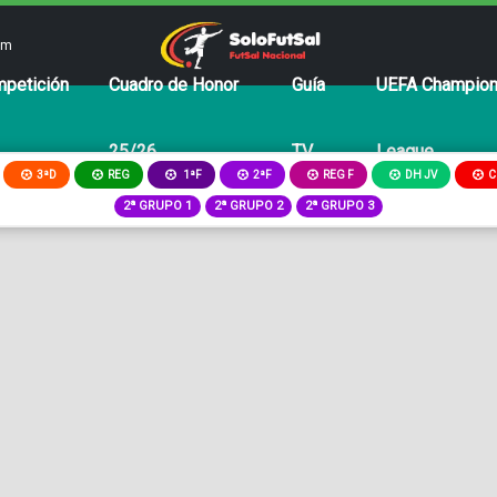
om
petición
Cuadro de Honor
Guía
UEFA Champio
25/26
TV
League
3ªD
REG
2ªF
REG F
DH JV
C
1ªF
2ª GRUPO 1
2ª GRUPO 2
2ª GRUPO 3