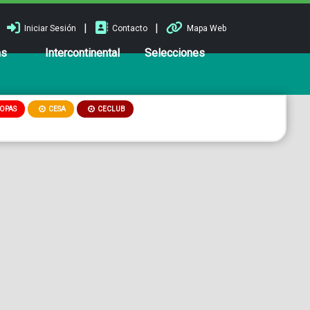
|
|
Iniciar Sesión
Contacto
Mapa Web
ns
Intercontinental
Selecciones
OPAS
CESA
CECLUB