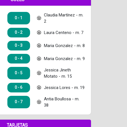
Claudia Martínez - m.
0 - 1
2
Laura Centeno - m. 7
0 - 2
Maria Gonzalez - m. 8
0 - 3
Maria Gonzalez - m. 9
0 - 4
Jessica Jineth
0 - 5
Motato - m. 15
Jessica Lores - m. 19
0 - 6
Antia Boullosa - m.
0 - 7
38
TARJETAS