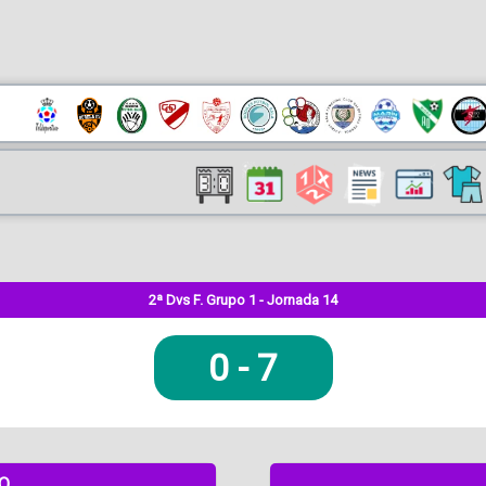
2ª Dvs F. Grupo 1 - Jornada 14
0
-
7
DO