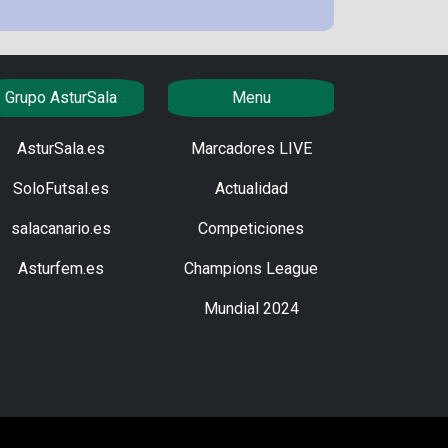
Grupo AsturSala
Menu
AsturSala.es
Marcadores LIVE
SoloFutsal.es
Actualidad
salacanario.es
Competiciones
Asturfem.es
Champions League
Mundial 2024