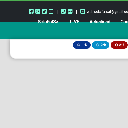
|
|
web.solo.futsal@gmail.c
SoloFutSal
LIVE
Actualidad
Com
2ªB
1ªD
2ªD