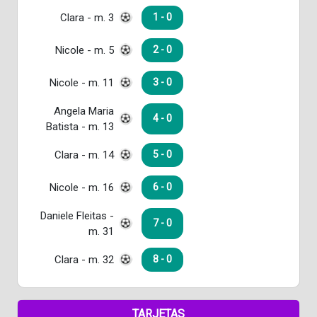
Clara - m. 3
1 - 0
Nicole - m. 5
2 - 0
Nicole - m. 11
3 - 0
Angela Maria
4 - 0
Batista - m. 13
Clara - m. 14
5 - 0
Nicole - m. 16
6 - 0
Daniele Fleitas -
7 - 0
m. 31
Clara - m. 32
8 - 0
TARJETAS