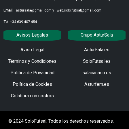
Email
:
astursala@gmail.com y
web.solo.futsal@gmail.com
Tel
: +34 639 407 454
Avisos Legales
Grupo AsturSala
Aviso Legal
AsturSala.es
Términos y Condiciones
SoloFutsal.es
Política de Privacidad
salacanario.es
Política de Cookies
Asturfem.es
Colabora con nostros
© 2024 SoloFutsal. Todos los derechos reservados.