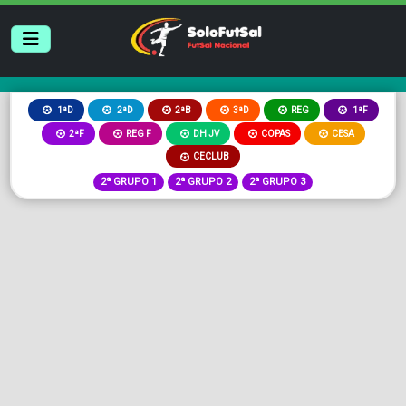
2ªB
3ªD
REG
1ªD
2ªD
1ªF
2ªF
REG F
DH JV
COPAS
CESA
CECLUB
2ª GRUPO 1
2ª GRUPO 2
2ª GRUPO 3