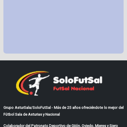
Grupo AsturSala/SoloFutSal - Más de 25 años ofreciéndote lo mejor del
Fútbol Sala de Asturias y Nacional
Colaborador del Patronato Deportivo de Gijón, Oviedo, Mieres y Siero