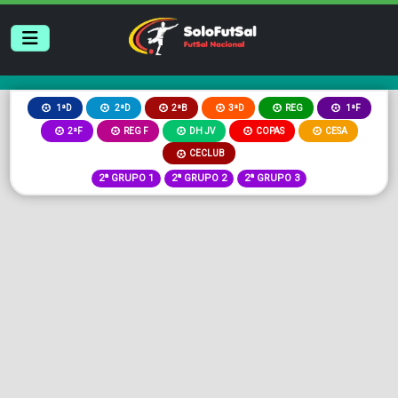
2ªB
3ªD
REG
1ªD
2ªD
1ªF
2ªF
REG F
DH JV
COPAS
CESA
CECLUB
2ª GRUPO 1
2ª GRUPO 2
2ª GRUPO 3