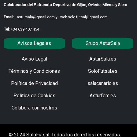
Colaborador del Patronato Deportivo de Gijón, Oviedo, Mieres y Siero
Email
:
astursala@gmail.com y
web.solo.futsal@gmail.com
Tel
: +34 639 407 454
Avisos Legales
Grupo AsturSala
Aviso Legal
AsturSala.es
Términos y Condiciones
SoloFutsal.es
Política de Privacidad
salacanario.es
Política de Cookies
Asturfem.es
Colabora con nostros
© 2024 SoloFutsal. Todos los derechos reservados.